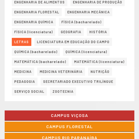
ENGENHARIA DE ALIMENTOS
ENGENHARIA DE PRODUÇÃO
ENGENHARIA FLORESTAL
ENGENHARIA MECÂNICA
ENGENHARIA QUÍMICA
FÍSICA (bacharelado)
FÍSICA (licenciatura)
GEOGRAFIA
HISTÓRIA
LETRAS
LICENCIATURA EM EDUCAÇÃO DO CAMPO
QUÍMICA (bacharelado)
QUÍMICA (licenciatura)
MATEMÁTICA (bacharelado)
MATEMÁTICA (licenciatura)
MEDICINA
MEDICINA VETERINÁRIA
NUTRIÇÃO
PEDAGOGIA
SECRETARIADO EXECUTIVO TRILÍNGUE
SERVIÇO SOCIAL
ZOOTECNIA
CAMPUS VIÇOSA
CAMPUS FLORESTAL
CAMPUS RIO PARANAÍBA