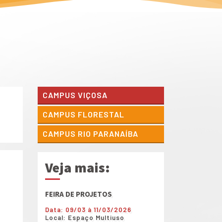
CAMPUS VIÇOSA
CAMPUS FLORESTAL
CAMPUS RIO PARANAÍBA
Veja mais:
FEIRA DE PROJETOS
Shows diversos dur
de Projetos
Data: 09/03 à 11/03/2026
Local: Espaço Multiuso
Data: 09/03 à 11/0