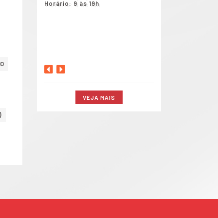
Horário: 9 às 19h
Local: Espaço Mult
Horário: 12h às 13h
19h
ÃO
VEJA MAIS
)