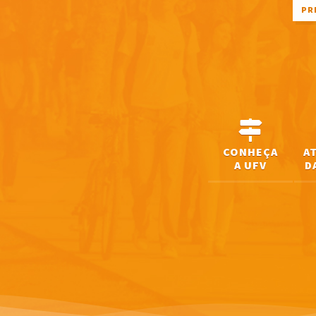
PR
CONHEÇA
A
A UFV
D