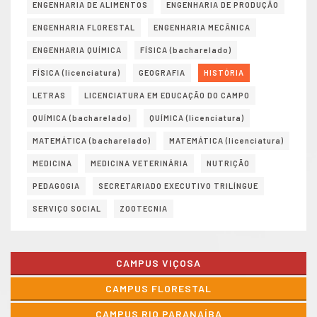
ENGENHARIA DE ALIMENTOS
ENGENHARIA DE PRODUÇÃO
ENGENHARIA FLORESTAL
ENGENHARIA MECÂNICA
ENGENHARIA QUÍMICA
FÍSICA (bacharelado)
FÍSICA (licenciatura)
GEOGRAFIA
HISTÓRIA
LETRAS
LICENCIATURA EM EDUCAÇÃO DO CAMPO
QUÍMICA (bacharelado)
QUÍMICA (licenciatura)
MATEMÁTICA (bacharelado)
MATEMÁTICA (licenciatura)
MEDICINA
MEDICINA VETERINÁRIA
NUTRIÇÃO
PEDAGOGIA
SECRETARIADO EXECUTIVO TRILÍNGUE
SERVIÇO SOCIAL
ZOOTECNIA
CAMPUS VIÇOSA
CAMPUS FLORESTAL
CAMPUS RIO PARANAÍBA