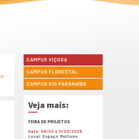
CAMPUS VIÇOSA
CAMPUS FLORESTAL
da-
CAMPUS RIO PARANAÍBA
Veja mais:
FEIRA DE PROJETOS
Shows diversos dur
de Projetos
Data: 09/03 à 11/03/2026
Local: Espaço Multiuso
Data: 09/03 à 11/0