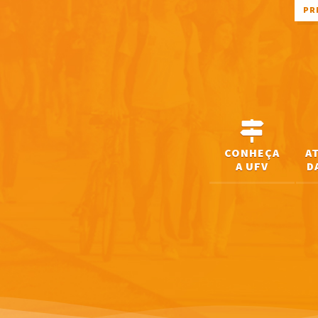
PR
CONHEÇA
A
A UFV
D