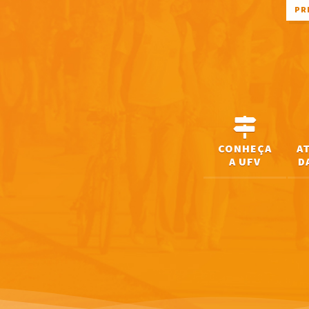
PR
CONHEÇA
A
A UFV
D