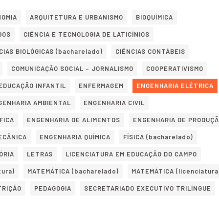
NOMIA
ARQUITETURA E URBANISMO
BIOQUÍMICA
DOS
CIÊNCIA E TECNOLOGIA DE LATICÍNIOS
CIAS BIOLÓGICAS (bacharelado)
CIÊNCIAS CONTÁBEIS
COMUNICAÇÃO SOCIAL – JORNALISMO
COOPERATIVISMO
EDUCAÇÃO INFANTIL
ENFERMAGEM
ENGENHARIA ELÉTRICA
GENHARIA AMBIENTAL
ENGENHARIA CIVIL
FICA
ENGENHARIA DE ALIMENTOS
ENGENHARIA DE PRODUÇ
ECÂNICA
ENGENHARIA QUÍMICA
FÍSICA (bacharelado)
ÓRIA
LETRAS
LICENCIATURA EM EDUCAÇÃO DO CAMPO
tura)
MATEMÁTICA (bacharelado)
MATEMÁTICA (licenciatura
TRIÇÃO
PEDAGOGIA
SECRETARIADO EXECUTIVO TRILÍNGUE