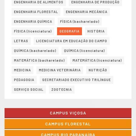
ENGENHARIA DE ALIMENTOS
ENGENHARIA DE PRODUÇÃO
ENGENHARIA FLORESTAL
ENGENHARIA MECÂNICA
ENGENHARIA QUÍMICA
FÍSICA (bacharelado)
FÍSICA (licenciatura)
GEOGRAFIA
HISTÓRIA
LETRAS
LICENCIATURA EM EDUCAÇÃO DO CAMPO
QUÍMICA (bacharelado)
QUÍMICA (licenciatura)
MATEMÁTICA (bacharelado)
MATEMÁTICA (licenciatura)
MEDICINA
MEDICINA VETERINÁRIA
NUTRIÇÃO
PEDAGOGIA
SECRETARIADO EXECUTIVO TRILÍNGUE
SERVIÇO SOCIAL
ZOOTECNIA
CAMPUS VIÇOSA
CAMPUS FLORESTAL
CAMPUS RIO PARANAÍBA