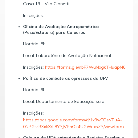
Casa 19 – Vila Gianetti
Inscrições:
Oficina de Avaliação Antropométrica
(Peso/Estatura) para Calouros
Horário: 8h
Local: Laboratório de Avaliação Nutricional
Inscrições:
https://forms.gle/nbF7WuNxgkTHuapN6
Política de combate as opressões da UFV
Horário: 9h
Local: Departamento de Educação sala
Inscrições:
https://docs.google.com/forms/d/1x9wTOsVPuA-
0NPGrzB3xkXrL8YYJVBnOIr4UGWnxsZY/viewform
Calouro da UFV: entendendo o Registro Escolar, o