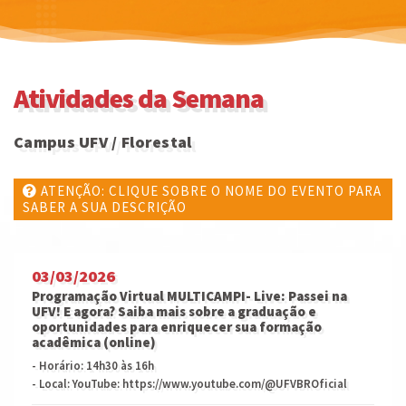
Atividades da Semana
Campus UFV / Florestal
ATENÇÃO: CLIQUE SOBRE O NOME DO EVENTO PARA
SABER A SUA DESCRIÇÃO
03/03/2026
Programação Virtual MULTICAMPI- Live: Passei na
UFV! E agora? Saiba mais sobre a graduação e
oportunidades para enriquecer sua formação
acadêmica (online)
- Horário: 14h30 às 16h
- Local: YouTube: https://www.youtube.com/@UFVBROficial