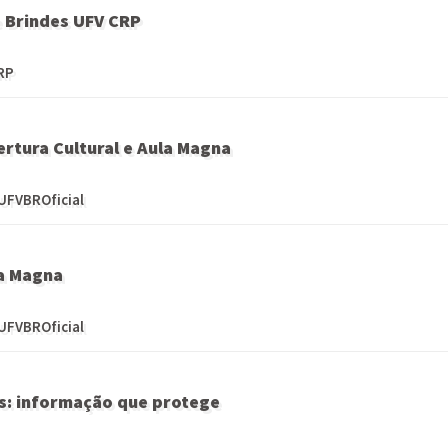
e Brindes UFV CRP
CRP
rtura Cultural e Aula Magna
UFVBROficial
a Magna
UFVBROficial
s: informação que protege