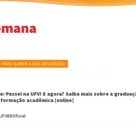
Semana
 PARA SABER A SUA DESCRIÇÃO
: Passei na UFV! E agora? Saiba mais sobre a graduaç
 formação acadêmica (online)
UFVBROficial