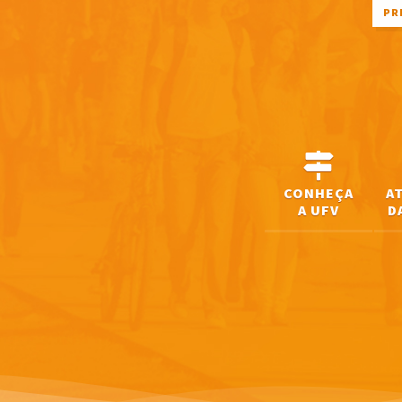
PR
CONHEÇA
A
A UFV
D