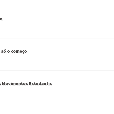
to
é só o começo
os Movimentos Estudantis