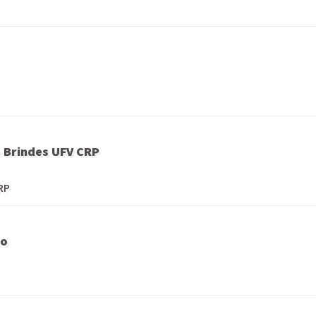
e Brindes UFV CRP
CRP
to