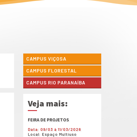
CAMPUS VIÇOSA
CAMPUS FLORESTAL
CAMPUS RIO PARANAÍBA
Veja mais:
FEIRA DE PROJETOS
Shows diversos dur
de Projetos
Data: 09/03 à 11/03/2026
Local: Espaço Multiuso
Data: 09/03 à 11/0