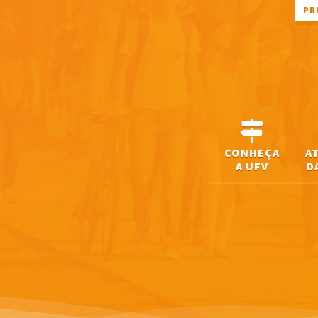
PR
CONHEÇA
A
A UFV
D